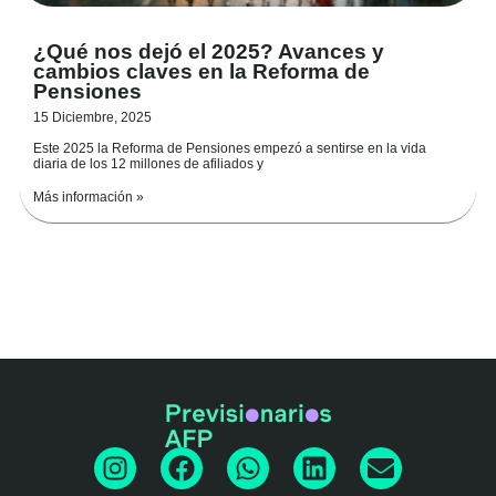
¿Qué nos dejó el 2025? Avances y
cambios claves en la Reforma de
Pensiones
15 Diciembre, 2025
Este 2025 la Reforma de Pensiones empezó a sentirse en la vida
diaria de los 12 millones de afiliados y
Más información »
I
F
W
L
E
n
a
h
i
n