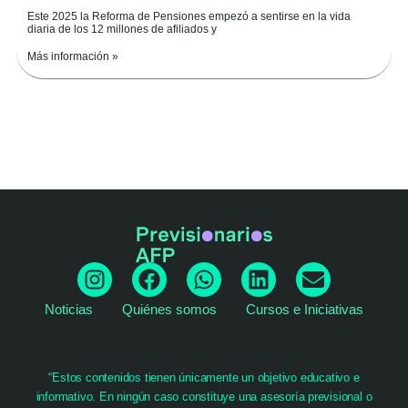
Este 2025 la Reforma de Pensiones empezó a sentirse en la vida
diaria de los 12 millones de afiliados y
Más información »
I
F
W
L
E
n
a
h
i
n
Noticias
Quiénes somos
Cursos e Iniciativas
s
c
a
n
v
t
e
t
k
e
a
b
s
e
l
g
o
a
d
o
“Estos contenidos tienen únicamente un objetivo educativo e
informativo. En ningún caso constituye una asesoría previsional o
r
o
p
i
p