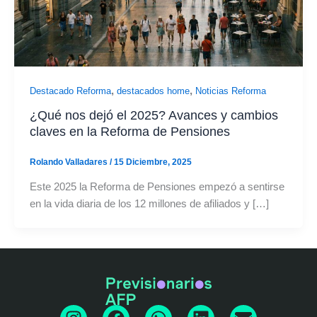
,
,
Destacado Reforma
destacados home
Noticias Reforma
¿Qué nos dejó el 2025? Avances y cambios
claves en la Reforma de Pensiones
Rolando Valladares
/
15 Diciembre, 2025
Este 2025 la Reforma de Pensiones empezó a sentirse
en la vida diaria de los 12 millones de afiliados y […]
I
F
W
L
E