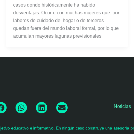
casos donde históricamente ha habido
desventajas. Ocurre con muchas mujeres que, por
labores de cuidado del hogar o de terceros
quedan fuera del mundo laboral formal, por lo que
acumulan mayores lagunas previsionales.
F
W
L
E
Noticias
a
h
i
n
c
a
n
v
e
t
k
e
tivo educativo e informativo. En ningún caso constituye una asesoría pre
b
s
e
l