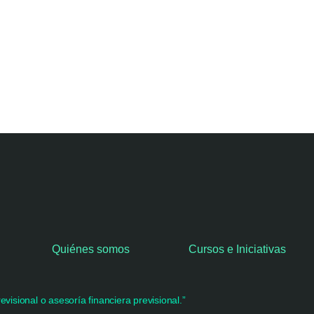
Quiénes somos
Cursos e Iniciativas
visional o asesoría financiera previsional.”