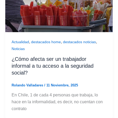
,
,
,
Actualidad
destacados home
destacados noticias
Noticias
¿Cómo afecta ser un trabajador
informal a tu acceso a la seguridad
social?
Rolando Valladares
/
11 Noviembre, 2025
En Chile, 1 de cada 4 personas que trabaja, lo
hace en la informalidad, es decir, no cuentan con
contrato