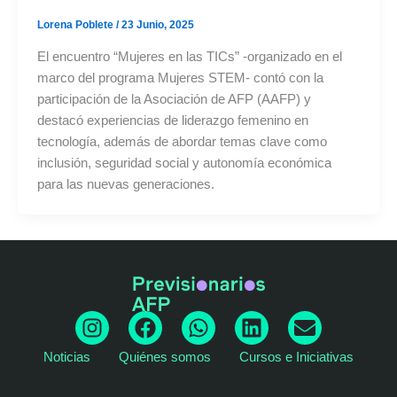
Lorena Poblete
/
23 Junio, 2025
El encuentro “Mujeres en las TICs” -organizado en el
marco del programa Mujeres STEM- contó con la
participación de la Asociación de AFP (AAFP) y
destacó experiencias de liderazgo femenino en
tecnología, además de abordar temas clave como
inclusión, seguridad social y autonomía económica
para las nuevas generaciones.
I
F
W
L
E
n
a
h
i
n
Noticias
Quiénes somos
Cursos e Iniciativas
s
c
a
n
v
t
e
t
k
e