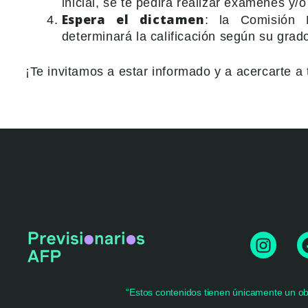
inicial, se te pedirá realizar exámenes y/
Espera el dictamen
: la Comisión 
determinará la calificación según su grado 
¡Te invitamos a estar informado y a acercarte a
I
n
s
t
“Estos contenidos tienen únicamente un obje
a