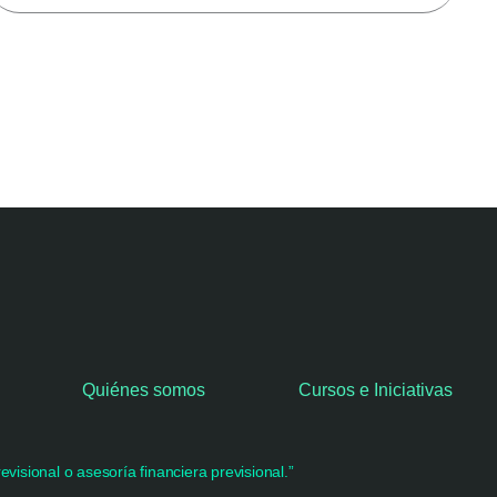
Quiénes somos
Cursos e Iniciativas
visional o asesoría financiera previsional.”