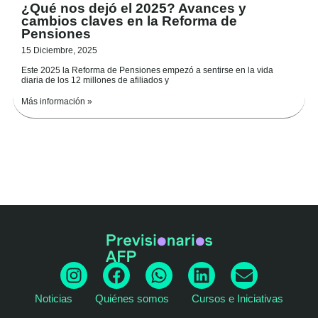
¿Qué nos dejó el 2025? Avances y
cambios claves en la Reforma de
Pensiones
15 Diciembre, 2025
Este 2025 la Reforma de Pensiones empezó a sentirse en la vida
diaria de los 12 millones de afiliados y
Más información »
I
F
W
L
E
n
a
h
i
n
Noticias
Quiénes somos
Cursos e Iniciativas
s
c
a
n
v