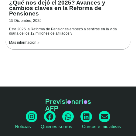
¿Qué nos dejó el 2025? Avances y
cambios claves en la Reforma de
Pensiones
15 Diciembre, 2025
Este 2025 la Reforma de Pensiones empezó a sentirse en la vida
diaria de los 12 millones de afiliados y
Más información »
I
F
W
L
E
n
a
h
i
n
Noticias
Quiénes somos
Cursos e Iniciativas
s
c
a
n
v
t
e
t
k
e